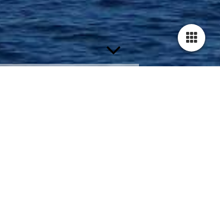
Managementdiagnostik mit dem LUXXprofile
In den letzten 20 Jahren bin ich immer wieder mit
anspruchsvollen führungsbezogenen Aufgabenstellungen
konfrontiert gewesen. Über die Zeit habe ich ein gutes Gespür
entwickelt, wie "Menschen ticken", was sie antreibt, aus
welchen Gründen sie handeln wie sie es tun und wie ich damit
umgehen kann. Daraus entstand der Wunsch, eine
wissenschaftlich fundierte Methode kennenzulernen, um noch
souveräner mit solchen Situationen umgehen zu können. Über
den Leistungssport stieß ich auf das LUXXprofile, und habe
mich zum LUXXprofile Expert ausbilden lassen. Ich bewerte
dieses Instrument äußerst positiv und stehe gerne bei Fragen zur